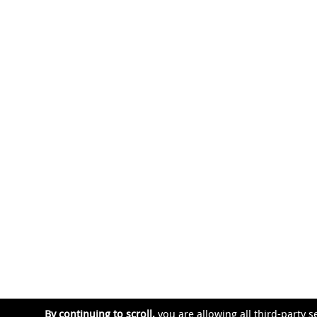
By continuing to scroll,
you are allowing all third-party s